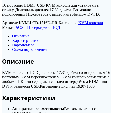
16 портовая HDMI+USB KVM консоль для установки в
стойку. Диагональ дисплея 17,3″ дюйма. Возможно
подключения ПК/cерверов с видео интерфейсом DVI-D.
Артикул:
KVM-LCD-1716D-HR
Категория:
KVM консоли
Метки:
АСУ ТП
,
серверная
,
ЦОД
Описание
Характеристики
Парт-номера
Схема подключения
Описание
KVM консоль с LCD дисплеем 17.3″ дюйма со встроенным 16
портовым KVM переключателем. KVM консоль совместима с
любыми ПК или серверами с видео интерфейсом HDMI или
DVI и разъёмом USB.Разрешение дисплея 1920×1080.
Характеристики
Аппаратная совместимость:
Все компьютеры с